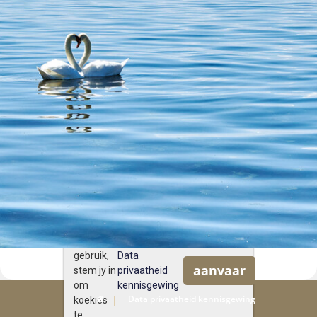
Deur ons
webwerf
te
gebruik,
Data
aanvaar
stem jy in
privaatheid
om
kennisgewing
Data privaatheid kennisgewing
koekies
te