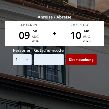
Anreise / Abreise
CHECK-IN
CHECK-OUT
09
10
So
Mo
AUG
AUG
2026
2026
Personen
Gutscheincode