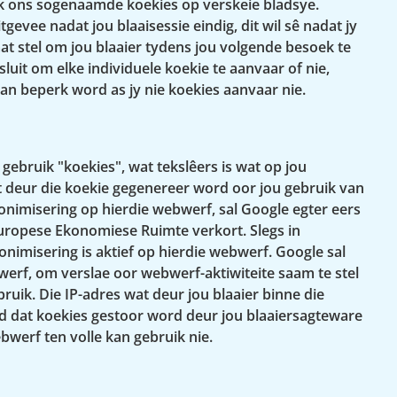
 ons ​​sogenaamde koekies op verskeie bladsye.
evee nadat jou blaaisessie eindig, dit wil sê nadat jy
aat stel om jou blaaier tydens jou volgende besoek te
uit om elke individuele koekie te aanvaar of nie,
kan beperk word as jy nie koekies aanvaar nie.
gebruik "koekies", wat tekslêers is wat op jou
at deur die koekie gegenereer word oor jou gebruik van
nonimisering op hierdie webwerf, sal Google egter eers
Europese Ekonomiese Ruimte verkort. Slegs in
onimisering is aktief op hierdie webwerf. Google sal
werf, om verslae oor webwerf-aktiwiteite saam te stel
ik. Die IP-adres wat deur jou blaaier binne die
d dat koekies gestoor word deur jou blaaiersagteware
ebwerf ten volle kan gebruik nie.