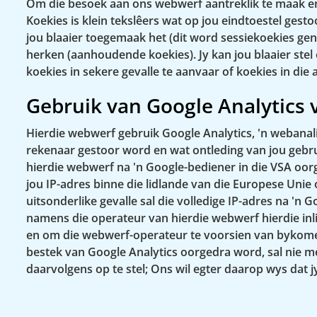
Om die besoek aan ons webwerf aantreklik te maak en 
Koekies is klein tekslêers wat op jou eindtoestel gest
jou blaaier toegemaak het (dit word sessiekoekies geno
herken (aanhoudende koekies). Jy kan jou blaaier stel 
koekies in sekere gevalle te aanvaar of koekies in di
Gebruik van Google Analytics 
Hierdie webwerf gebruik Google Analytics, 'n webanali
rekenaar gestoor word en wat ontleding van jou gebrui
hierdie webwerf na 'n Google-bediener in die VSA oorg
jou IP-adres binne die lidlande van die Europese Unie
uitsonderlike gevalle sal die volledige IP-adres na 'n
namens die operateur van hierdie webwerf hierdie inli
en om die webwerf-operateur te voorsien van bykomen
bestek van Google Analytics oorgedra word, sal nie 
daarvolgens op te stel; Ons wil egter daarop wys dat jy