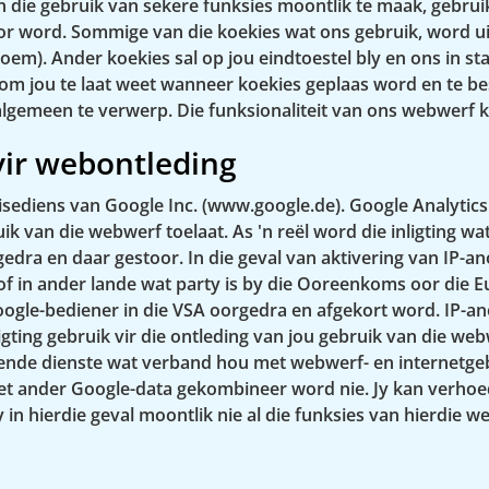
die gebruik van sekere funksies moontlik te maak, gebruik
oor word. Sommige van die koekies wat ons gebruik, word uitg
em). Ander koekies sal op jou eindtoestel bly en ons in st
om jou te laat weet wanneer koekies geplaas word en te besl
e algemeen te verwerp. Die funksionaliteit van ons webwerf 
vir webontleding
sediens van Google Inc. (www.google.de). Google Analytics 
k van die webwerf toelaat. As 'n reël word die inligting w
edra en daar gestoor. In die geval van aktivering van IP-a
 of in ander lande wat party is by die Ooreenkoms oor die 
 Google-bediener in die VSA oorgedra en afgekort word. IP-an
gting gebruik vir die ontleding van jou gebruik van die web
de dienste wat verband hou met webwerf- en internetgebru
met ander Google-data gekombineer word nie. Jy kan verhoe
 in hierdie geval moontlik nie al die funksies van hierdie w