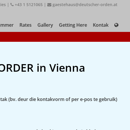
ies
|
+43 1 5121065
|
gaestehaus@deutscher-orden.at
immer
Rates
Gallery
Getting Here
Kontak
ORDER in Vienna
ntak (bv. deur die kontakvorm of per e-pos te gebruik)