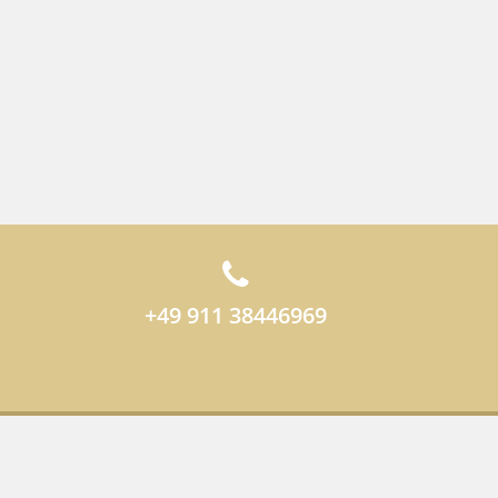
+49 911 38446969
ных
Общие условия заключения торговых сделок