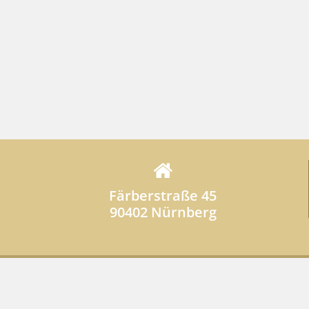
Färberstraße 45
90402 Nürnberg
© Copyright 2026 - N9 - hotels
Д