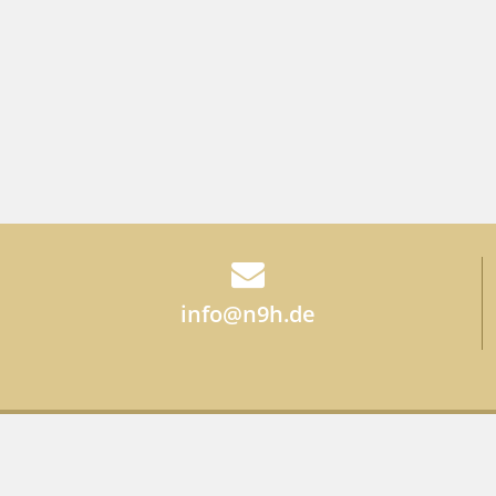
info@n9h.de
екларация об обеспечении защиты персональных дан