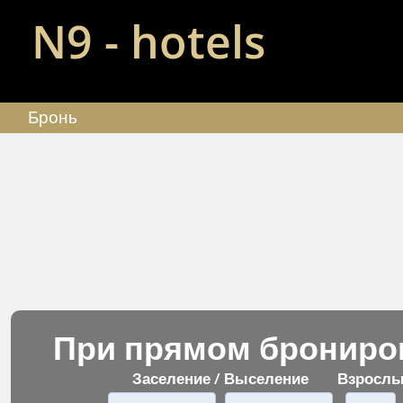
N9 - hotels
Бронь
При прямом брониров
Заселение / Выселение
Взросл