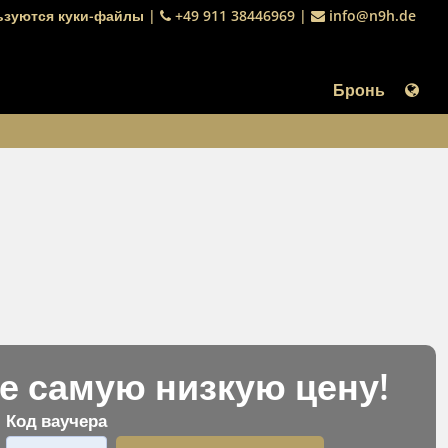
ьзуются куки-файлы
|
+49 911 38446969
|
info@n9h.de
Бронь
е самую низкую цену!
Код ваучера