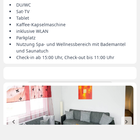
DU/WC
Sat‑TV
Tablet
Kaffee‑Kapselmaschine
inklusive WLAN
Parkplatz
Nutzung Spa‑ und Wellnessbereich mit Bademantel
und Saunatuch
Check‑in ab 15:00 Uhr, Check‑out bis 11:00 Uhr
By using
our
Data
website,
de acuerdo
privacy
you agree
statement
to use
cookies.