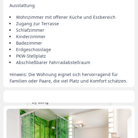
Ausstattung
Wohnzimmer mit offener Küche und Essbereich
Zugang zur Terrasse
Schlafzimmer
Kinderzimmer
Badezimmer
Erdgeschosslage
PKW‑Stellplatz
Abschließbarer Fahrradabstellraum
Hinweis: Die Wohnung eignet sich hervorragend für
Familien oder Paare, die viel Platz und Komfort schätzen.
By using
our
Informativa
website,
sulla tutela
d'accordo
you agree
dei dati
to use
personali
cookies.