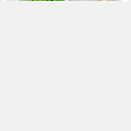
Bio-Appartement mit 2 Schlafziimmern
großzügiges Appartement mit 2 Schlafzimmern ca. 90
m²
Unser 3‑Zimmer Bio‑Appartement bietet auf ca. 90 m²
viel Platz für 2 bis 5 Personen. Es befindet sich im
Haupthaus in einem historischen Fachwerk aus dem Jahr
1641 und wurde 2018 nach ökologischen Standards
renoviert. Natürliche Materialien, geölte
Tannenholzböden sowie moderne und antike Möbel
verleihen dem Appartement besonderen Charme. Ein
Balkon rundet das Wohngefühl ab. Bettengröße 180 ×
200 cm.