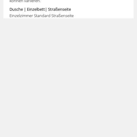
können variieren.
Dusche | Einzelbett| Straßenseite
Einzelzimmer Standard Straßenseite
Doppelzimmer Komfort Hof/Gartenseite
Moderne Business – Komfort Doppelzimmer mit 20 m²,
Doppelbett mit Leselampe, Schreib-/Arbeitstisch, kleiner Tisch mit
Stuhl, teilweise mit Couch, Badezimmer mit Fenster, Dusche oder
Badewanne, WC, Waschtisch, Kosmetikspiegel, Föhn, Telefon,