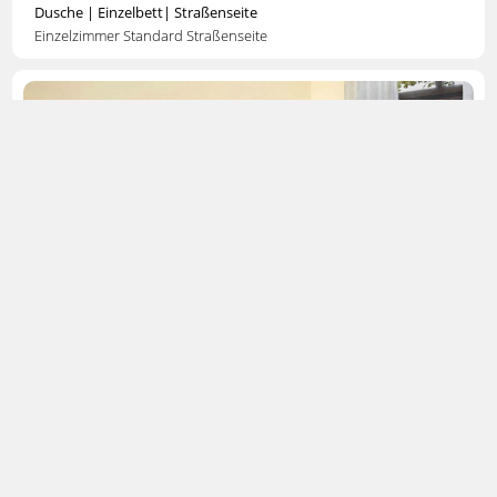
Dusche | Einzelbett| Straßenseite
Einzelzimmer Standard Straßenseite
Apartment 01
Großzügiges
Apartment
mit 27 m², ebenerdig ( 3 Stufen ) mit
eigenem Eingang. Schlaf und Wohnreich getrennt, Doppelbett mit
Leselampen, komfortable Relax-Couch, großer Kleiderschrank,
Badezimmer mit Badewanne, Radio im Bad, WC, Waschtisch,
Kosmetikspiegel, Föhn, LED-Beleuchtung am Bett, Leselampe Sat-