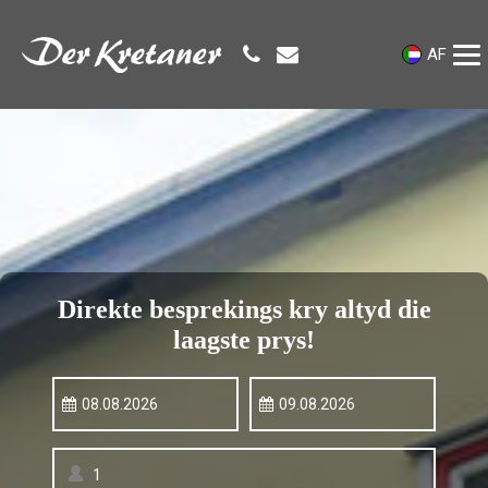
AF
Direkte besprekings kry altyd die
laagste prys!
08.08.2026
09.08.2026
1